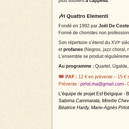
plus souvent
a cappella
.
🎶I Quattro Elementi
Fondé en 1992 par
Joël De Coste
Formé de choristes non profession
Son répertoire s’étend du XVIᵉ siè
et
profanes
(Negros, jazz choral
L’ensemble se produit régulièreme
Au programme :
Quartel, Ugalde,
🎟
️
PAF :
12 € en prévente – 15 € 
Prévente :
pirlot.ma@gmail.com
– 
L’équipe de projet Esf Belgique - 
Sabrina Cammarata, Mireille Chevig
Béatrice Hardy, Marie-Agnès Pirlot