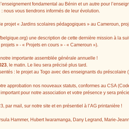
s l’enseignement fondamental au Bénin et un autre pour l’ense
 : nous vous tiendrons informés de leur évolution.
r le projet « Jardins scolaires pédagogiques » au Cameroun, pro
belgique.org) une description de cette dernière mission à la sui
projets » - « Projets en cours » - « Cameroun »).
notre importante assemblée générale annuelle !
2023
, le matin. Le lieu sera précisé plus tard.
sentés : le projet au Togo avec des enseignants du préscolaire (
tre approbation nos nouveaux statuts, conformes au CSA (Code
mportant pour notre association et votre présence y sera préci
, par mail, sur notre site et en présentiel à l’AG printanière !
 Ursula Hammer, Hubert Iwaramanga, Dany Legrand, Marie-Jea