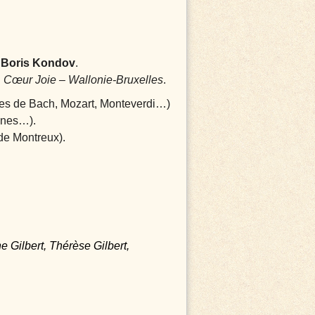
r
Boris Kondov
.
 Cœur Joie – Wallonie-Bruxelles
.
ses de Bach, Mozart, Monteverdi…)
ines…).
de Montreux).
 Gilbert, Thérèse Gilbert,