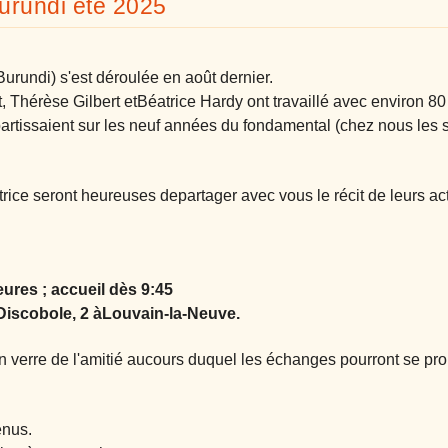
urundi été 2025
urundi) s'est déroulée en août
dernier.
, Thérèse Gilbert et
Béatrice Hardy ont travaillé avec environ 8
artissaient sur les neuf
années du fondamental (chez nous les s
atrice seront heureuses de
partager avec vous le récit de leurs act
res ; accueil dès 9:45
Discobole, 2 àLouvain-la-Neuve.
n verre de l'amitié au
cours duquel les échanges pourront se pro
enus.