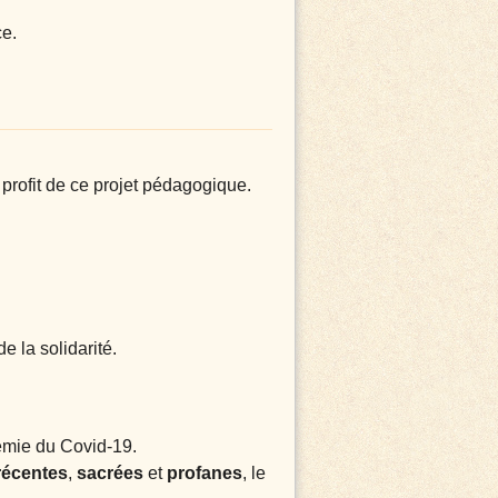
ce.
 profit de ce projet pédagogique.
 la solidarité.
émie du Covid-19.
récentes
,
sacrées
et
profanes
, le