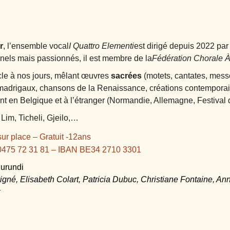
r
, l’ensemble vocal
I Quattro Elementi
est dirigé depuis 2022 pa
nels mais passionnés, il est membre de la
Fédération Chorale À
cle à nos jours, mêlant œuvres
sacrées
(motets, cantates, mes
, madrigaux, chansons de la Renaissance, créations contempora
nt en Belgique et à l’étranger (Normandie, Allemagne, Festival 
 Lim, Ticheli, Gjeilo,…
sur place – Gratuit -12ans
0475 72 31 81 – IBAN BE34 2710 3301
Burundi
né, Elisabeth Colart, Patricia Dubuc, Christiane Fontaine, Anne